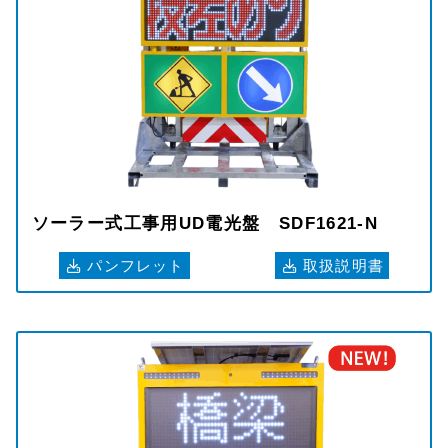
ソーラー式工事用UD電光盤 SDF1621-N
パンフレット
取扱説明書