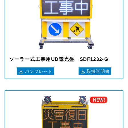
ソーラー式工事用UD電光盤 SDF1232-G
パンフレット
取扱説明書